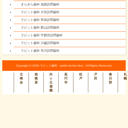
きらきら歯科 池袋訪問歯科
ラビット歯科 大宮訪問歯科
ラビット歯科 草加訪問歯科
ラビット歯科 郡山訪問歯科
ラビット歯科 宇都宮訪問歯科
ラビット歯科 川越訪問歯科
ラビット歯科 市川訪問歯科
Copyright © 2026 ラビット歯科 - rabbit dental clinic - All Rights Reserved.
立
相
向
高
松
戸
春
札
靖
模
ヶ
円
戸
田
日
幌
会
原
丘
寺
部
遊
園