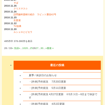
そば
2010.11.26
クリスマス☆
2010.11.26
訪問歯科器材の紹介 ラビット通信42号
2010.11.25
生姜湯
2010.11.22
TV効果
2010.11.20
ルシェロとピセラ
485件中 376-390件を表示
26 / 33
« 先頭
«
...
10
20
...
25
26
27
...
30
...
»
最後 »
最近の投稿
夏季 / 休診日のお知らせ
・[外来]予約状況 7月20日更新
・[外来]予約状況 5月11日更新
・[外来]予約状況 4月27日更新 ※5月３日～6日まで休診で
す
・[外来]予約状況 4月2日更新