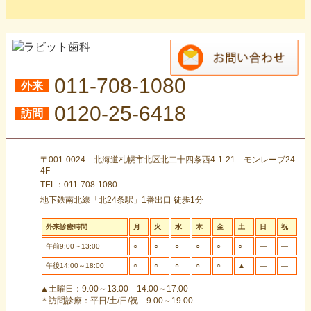
011-708-1080
外来
0120-25-6418
訪問
〒001-0024 北海道札幌市北区北二十四条西4-1-21 モンレーブ24-
4F
TEL：011-708-1080
地下鉄南北線「北24条駅」1番出口 徒歩1分
外来診療時間
月
火
水
木
金
土
日
祝
午前9:00～13:00
○
○
○
○
○
○
―
―
午後14:00～18:00
○
○
○
○
○
▲
―
―
▲土曜日：9:00～13:00 14:00～17:00
＊訪問診療：平日/土/日/祝 9:00～19:00