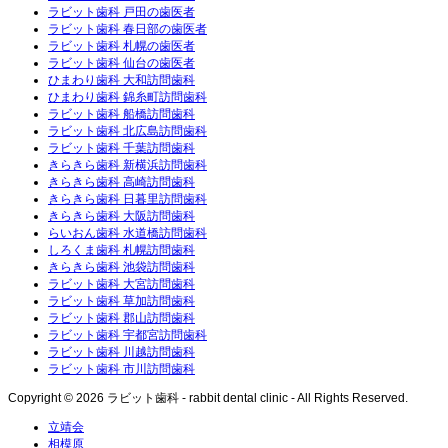
ラビット歯科 戸田の歯医者
ラビット歯科 春日部の歯医者
ラビット歯科 札幌の歯医者
ラビット歯科 仙台の歯医者
ひまわり歯科 大和訪問歯科
ひまわり歯科 錦糸町訪問歯科
ラビット歯科 船橋訪問歯科
ラビット歯科 北広島訪問歯科
ラビット歯科 千葉訪問歯科
きらきら歯科 新横浜訪問歯科
きらきら歯科 高崎訪問歯科
きらきら歯科 日暮里訪問歯科
きらきら歯科 大阪訪問歯科
らいおん歯科 水道橋訪問歯科
しろくま歯科 札幌訪問歯科
きらきら歯科 池袋訪問歯科
ラビット歯科 大宮訪問歯科
ラビット歯科 草加訪問歯科
ラビット歯科 郡山訪問歯科
ラビット歯科 宇都宮訪問歯科
ラビット歯科 川越訪問歯科
ラビット歯科 市川訪問歯科
Copyright © 2026 ラビット歯科 - rabbit dental clinic - All Rights Reserved.
立靖会
相模原