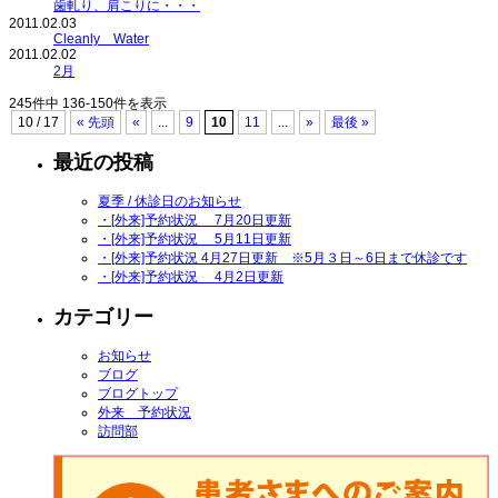
歯軋り、肩こりに・・・
2011.02.03
Cleanly Water
2011.02.02
2月
245件中 136-150件を表示
10 / 17
« 先頭
«
...
9
10
11
...
»
最後 »
最近の投稿
夏季 / 休診日のお知らせ
・[外来]予約状況 7月20日更新
・[外来]予約状況 5月11日更新
・[外来]予約状況 4月27日更新 ※5月３日～6日まで休診です
・[外来]予約状況 4月2日更新
カテゴリー
お知らせ
ブログ
ブログトップ
外来 予約状況
訪問部