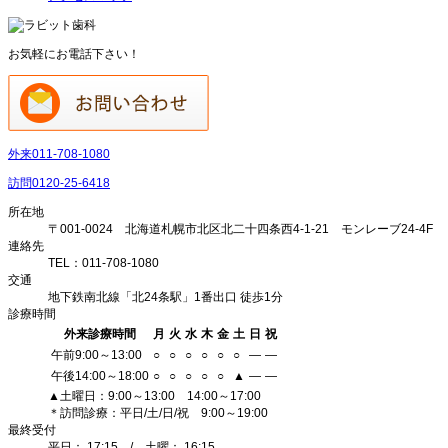
お気軽にお電話下さい！
外来
011-708-1080
訪問
0120-25-6418
所在地
〒001-0024 北海道札幌市北区北二十四条西4-1-21 モンレーブ24-4F
連絡先
TEL：011-708-1080
交通
地下鉄南北線「北24条駅」1番出口 徒歩1分
診療時間
外来診療時間
月
火
水
木
金
土
日
祝
午前9:00～13:00
○
○
○
○
○
○
―
―
午後14:00～18:00
○
○
○
○
○
▲
―
―
▲土曜日：9:00～13:00 14:00～17:00
＊訪問診療：平日/土/日/祝 9:00～19:00
最終受付
平日： 17:15 / 土曜： 16:15