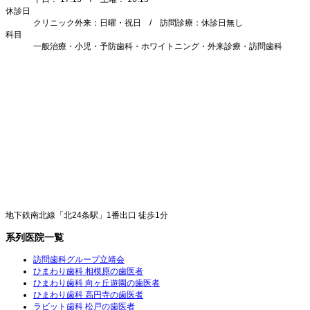
休診日
クリニック外来：日曜・祝日 / 訪問診療：休診日無し
科目
一般治療・小児・予防歯科・ホワイトニング・外来診療・訪問歯科
地下鉄南北線「北24条駅」1番出口 徒歩1分
系列医院一覧
訪問歯科グループ立靖会
ひまわり歯科 相模原の歯医者
ひまわり歯科 向ヶ丘遊園の歯医者
ひまわり歯科 高円寺の歯医者
ラビット歯科 松戸の歯医者