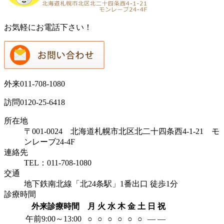
お気軽にお電話下さい！
外来
011-708-1080
訪問
0120-25-6418
所在地
〒001-0024 北海道札幌市北区北二十四条西4-1-21 モ
ンレーブ24-4F
連絡先
TEL：011-708-1080
交通
地下鉄南北線「北24条駅」1番出口 徒歩1分
診療時間
外来診療時間
月
火
水
木
金
土
日
祝
午前9:00～13:00
○
○
○
○
○
○
―
―