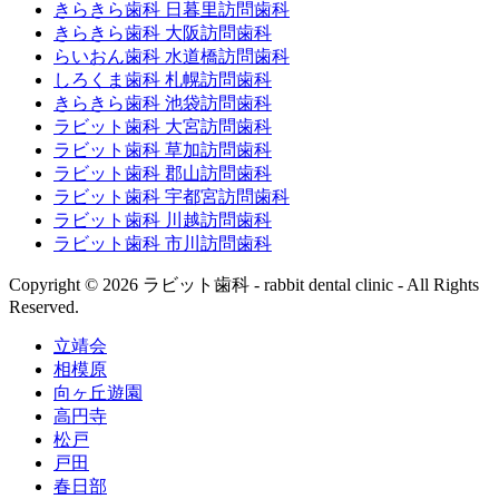
きらきら歯科 日暮里訪問歯科
きらきら歯科 大阪訪問歯科
らいおん歯科 水道橋訪問歯科
しろくま歯科 札幌訪問歯科
きらきら歯科 池袋訪問歯科
ラビット歯科 大宮訪問歯科
ラビット歯科 草加訪問歯科
ラビット歯科 郡山訪問歯科
ラビット歯科 宇都宮訪問歯科
ラビット歯科 川越訪問歯科
ラビット歯科 市川訪問歯科
Copyright © 2026 ラビット歯科 - rabbit dental clinic - All Rights
Reserved.
立靖会
相模原
向ヶ丘遊園
高円寺
松戸
戸田
春日部