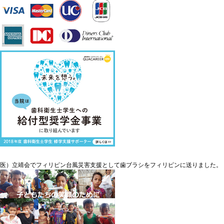
医）立靖会でフィリピン台風災害支援として歯ブラシをフィリピンに送りました。