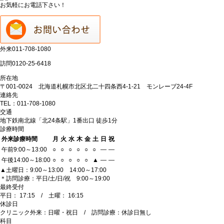
お気軽にお電話下さい！
外来
011-708-1080
訪問
0120-25-6418
所在地
〒001-0024 北海道札幌市北区北二十四条西4-1-21 モンレーブ24-4F
連絡先
TEL：011-708-1080
交通
地下鉄南北線「北24条駅」1番出口 徒歩1分
診療時間
外来診療時間
月
火
水
木
金
土
日
祝
午前9:00～13:00
○
○
○
○
○
○
―
―
午後14:00～18:00
○
○
○
○
○
▲
―
―
▲土曜日：9:00～13:00 14:00～17:00
＊訪問診療：平日/土/日/祝 9:00～19:00
最終受付
平日： 17:15 / 土曜： 16:15
休診日
クリニック外来：日曜・祝日 / 訪問診療：休診日無し
科目