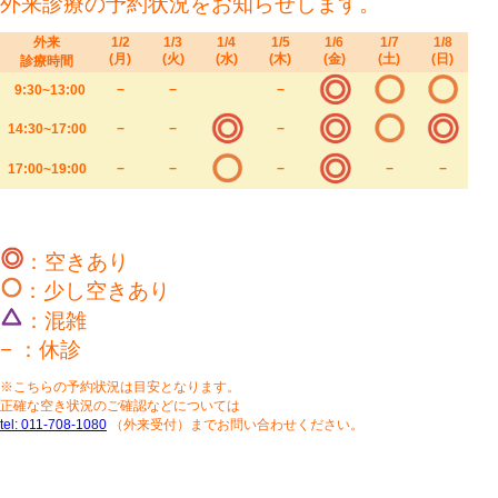
外来診療の予約状況をお知らせします。
外来
1/2
1/3
1/4
1
/5
1/6
1/7
1/8
(月)
(火)
(水)
(木)
(金)
(土)
(日)
診療時間
9:30~13:00
−
−
−
14:30~17:00
−
−
−
17:00~19:00
−
−
−
−
−
：空きあり
：少し空きあり
：混雑
− ：休診
※こちらの予約状況は目安となります。
正確な空き状況のご確認などについては
tel: 011-708-1080
（外来受付）までお問い合わせください。