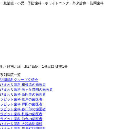
一般治療・小児・予防歯科・ホワイトニング・外来診療・訪問歯科
地下鉄南北線「北24条駅」1番出口 徒歩1分
系列医院一覧
訪問歯科グループ立靖会
ひまわり歯科 相模原の歯医者
ひまわり歯科 向ヶ丘遊園の歯医者
ひまわり歯科 高円寺の歯医者
ラビット歯科 松戸の歯医者
ラビット歯科 戸田の歯医者
ラビット歯科 春日部の歯医者
ラビット歯科 札幌の歯医者
ラビット歯科 仙台の歯医者
ひまわり歯科 大和訪問歯科
ひまわり歯科 錦糸町訪問歯科