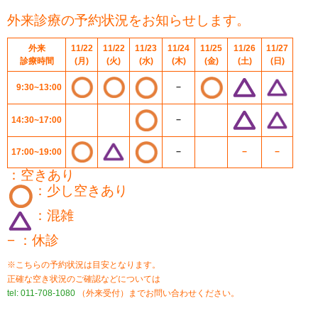
外来診療の予約状況をお知らせします。
外来
11/22
11/22
11/23
11/24
11/25
11/26
11/27
診療時間
(月)
(火)
(水)
(木)
(金)
(土)
(日)
9:30~13:00
−
14:30~17:00
−
17:00~19:00
−
−
−
：空きあり
：少し空きあり
：混雑
− ：休診
※こちらの予約状況は目安となります。
正確な空き状況のご確認などについては
tel: 011-708-1080
（外来受付）までお問い合わせください。