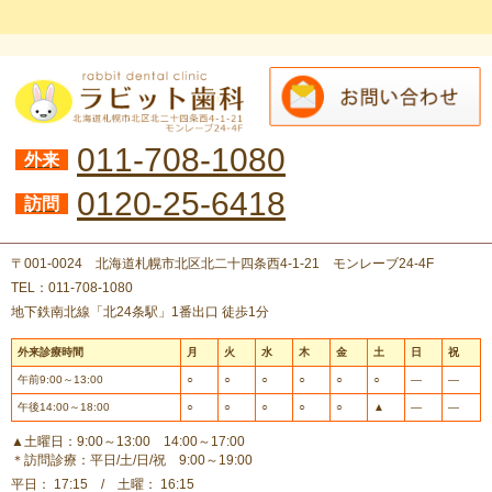
011-708-1080
外来
0120-25-6418
訪問
〒001-0024 北海道札幌市北区北二十四条西4-1-21 モンレーブ24-4F
TEL：011-708-1080
地下鉄南北線「北24条駅」1番出口 徒歩1分
外来診療時間
月
火
水
木
金
土
日
祝
午前9:00～13:00
○
○
○
○
○
○
―
―
午後14:00～18:00
○
○
○
○
○
▲
―
―
▲土曜日：9:00～13:00 14:00～17:00
＊訪問診療：平日/土/日/祝 9:00～19:00
平日： 17:15 / 土曜： 16:15