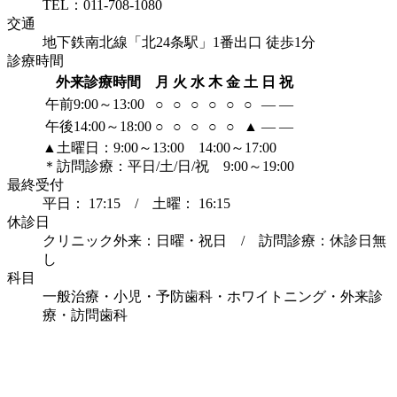
TEL：011-708-1080
交通
地下鉄南北線「北24条駅」1番出口 徒歩1分
診療時間
外来診療時間
月
火
水
木
金
土
日
祝
午前9:00～13:00
○
○
○
○
○
○
―
―
午後14:00～18:00
○
○
○
○
○
▲
―
―
▲土曜日：9:00～13:00 14:00～17:00
＊訪問診療：平日/土/日/祝 9:00～19:00
最終受付
平日： 17:15 / 土曜： 16:15
休診日
クリニック外来：日曜・祝日 / 訪問診療：休診日無
し
科目
一般治療・小児・予防歯科・ホワイトニング・外来診
療・訪問歯科