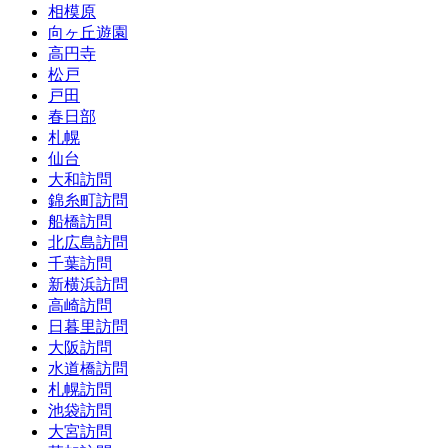
相模原
向ヶ丘遊園
高円寺
松戸
戸田
春日部
札幌
仙台
大和訪問
錦糸町訪問
船橋訪問
北広島訪問
千葉訪問
新横浜訪問
高崎訪問
日暮里訪問
大阪訪問
水道橋訪問
札幌訪問
池袋訪問
大宮訪問