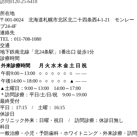
訪問
0120-25-6418
所在地
〒001-0024 北海道札幌市北区北二十四条西4-1-21 モンレー
ブ24-4F
連絡先
TEL：011-708-1080
交通
地下鉄南北線「北24条駅」1番出口 徒歩1分
診療時間
外来診療時間
月
火
水
木
金
土
日
祝
午前9:00～13:00
○
○
○
○
○
○
―
―
午後14:00～18:00
○
○
○
○
○
▲
―
―
▲土曜日：9:00～13:00 14:00～17:00
＊訪問診療：平日/土/日/祝 9:00～19:00
最終受付
平日： 17:15 / 土曜： 16:15
休診日
クリニック外来：日曜・祝日 / 訪問診療：休診日無し
科目
一般治療・小児・予防歯科・ホワイトニング・外来診療・訪問