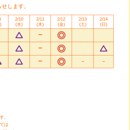
らせします。
9
2/10
2/11
2/12
2/13
2/14
)
(水)
(木)
(金)
(土)
(日)
−
−
−
−
−
す。
ては