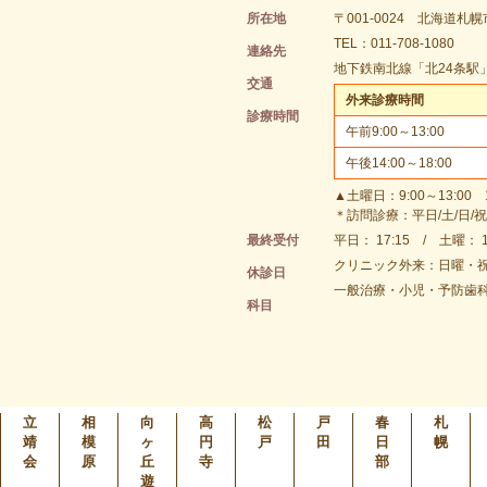
所在地
〒001-0024 北海道札幌
TEL：011-708-1080
連絡先
地下鉄南北線「北24条駅」
交通
外来診療時間
診療時間
午前9:00～13:00
午後14:00～18:00
▲土曜日：9:00～13:00 1
＊訪問診療：平日/土/日/祝 9
最終受付
平日： 17:15 / 土曜： 1
クリニック外来：日曜・祝
休診日
一般治療・小児・予防歯
科目
立
相
向
高
松
戸
春
札
靖
模
ヶ
円
戸
田
日
幌
会
原
丘
寺
部
遊