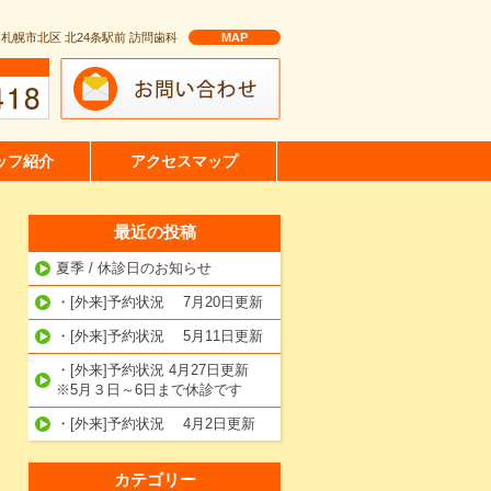
 札幌市北区 北24条駅前 訪問歯科
MAP
ッフ紹介
アクセスマップ
最近の投稿
夏季 / 休診日のお知らせ
・[外来]予約状況 7月20日更新
・[外来]予約状況 5月11日更新
・[外来]予約状況 4月27日更新
※5月３日～6日まで休診です
・[外来]予約状況 4月2日更新
カテゴリー