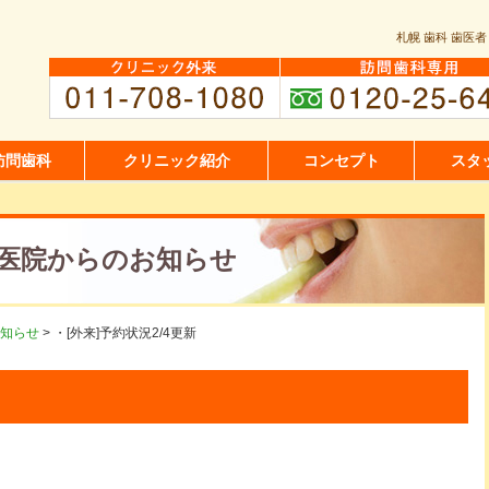
札幌 歯科 歯医者
訪問歯科
クリニック紹介
コンセプト
スタ
医院からのお知らせ
知らせ
>
・[外来]予約状況2/4更新