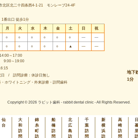
市北区北二十四条西4-1-21 モンレーブ24-4F
1番出口 徒歩1分
月
火
水
木
金
土
日
祝
○
○
○
○
○
○
―
―
○
○
○
○
○
▲
―
―
4:00～17:00
:00～19:00
6:15
地下
日 / 訪問診療：休診日無し
1分
科・ホワイトニング・外来診療・訪問歯科
Copyright © 2026 ラビット歯科 - rabbit dental clinic - All Rights Reserved.
仙
大
錦
船
北
千
新
高
台
和
糸
橋
広
葉
横
崎
訪
町
訪
島
訪
浜
訪
問
訪
問
訪
問
訪
問