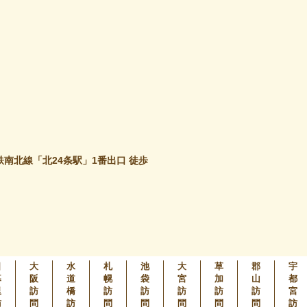
鉄南北線「北24条駅」1番出口 徒歩
日
大
水
札
池
大
草
郡
宇
暮
阪
道
幌
袋
宮
加
山
都
里
訪
橋
訪
訪
訪
訪
訪
宮
訪
問
訪
問
問
問
問
問
訪