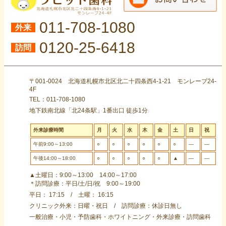
011-708-1080
外来
0120-25-6418
訪問
〒001-0024 北海道札幌市北区北二十四条西4-1-21 モンレーブ24-
4F
TEL：011-708-1080
地下鉄南北線「北24条駅」1番出口 徒歩1分
外来診療時間
月
火
水
木
金
土
日
祝
午前9:00～13:00
○
○
○
○
○
○
―
―
午後14:00～18:00
○
○
○
○
○
▲
―
―
▲土曜日：9:00～13:00 14:00～17:00
＊訪問診療：平日/土/日/祝 9:00～19:00
平日： 17:15 / 土曜： 16:15
クリニック外来：日曜・祝日 / 訪問診療：休診日無し
一般治療・小児・予防歯科・ホワイトニング・外来診療・訪問歯科