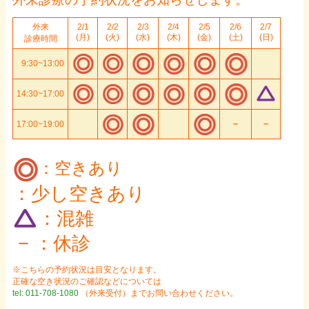
外来
2/1
2/2
2/3
2/4
2/5
2/6
2/7
(月)
(火)
(水)
(木)
(金)
(土)
(日)
診療時間
9:30~13:00
14:30~17:00
17:00~19:00
−
−
：空きあり
：少し空きあり
：混雑
− ：休診
※こちらの予約状況は目安となります。
正確な空き状況のご確認などについては
tel: 011-708-1080
（外来受付）までお問い合わせください。