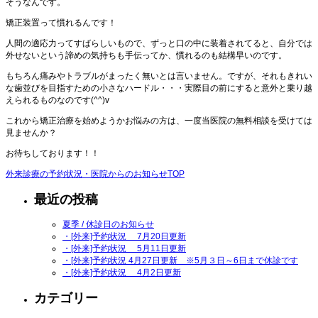
そうなんです。
矯正装置って慣れるんです！
人間の適応力ってすばらしいもので、ずっと口の中に装着されてると、自分では
外せないという諦めの気持ちも手伝ってか、慣れるのも結構早いのです。
もちろん痛みやトラブルがまったく無いとは言いません。ですが、それもきれい
な歯並びを目指すための小さなハードル・・・実際目の前にすると意外と乗り越
えられるものなのです(^^)v
これから矯正治療を始めようかお悩みの方は、一度当医院の無料相談を受けては
見ませんか？
お待ちしております！！
外来診療の予約状況・医院からのお知らせTOP
最近の投稿
夏季 / 休診日のお知らせ
・[外来]予約状況 7月20日更新
・[外来]予約状況 5月11日更新
・[外来]予約状況 4月27日更新 ※5月３日～6日まで休診です
・[外来]予約状況 4月2日更新
カテゴリー