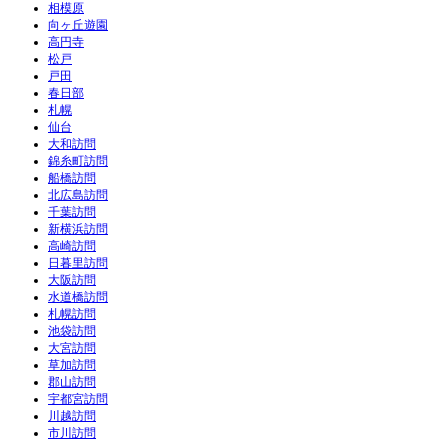
相模原
向ヶ丘遊園
高円寺
松戸
戸田
春日部
札幌
仙台
大和訪問
錦糸町訪問
船橋訪問
北広島訪問
千葉訪問
新横浜訪問
高崎訪問
日暮里訪問
大阪訪問
水道橋訪問
札幌訪問
池袋訪問
大宮訪問
草加訪問
郡山訪問
宇都宮訪問
川越訪問
市川訪問