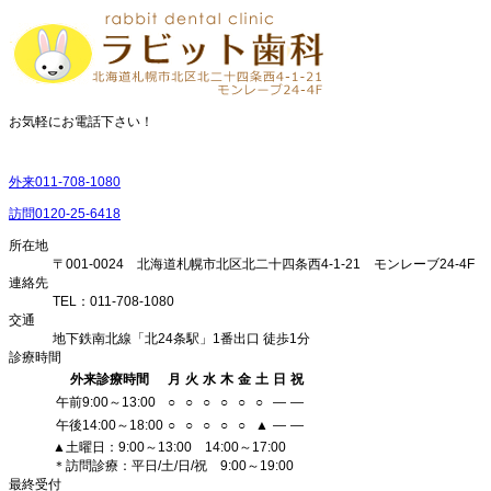
お気軽にお電話下さい！
外来
011-708-1080
訪問
0120-25-6418
所在地
〒001-0024 北海道札幌市北区北二十四条西4-1-21 モンレーブ24-4F
連絡先
TEL：011-708-1080
交通
地下鉄南北線「北24条駅」1番出口 徒歩1分
診療時間
外来診療時間
月
火
水
木
金
土
日
祝
午前9:00～13:00
○
○
○
○
○
○
―
―
午後14:00～18:00
○
○
○
○
○
▲
―
―
▲土曜日：9:00～13:00 14:00～17:00
＊訪問診療：平日/土/日/祝 9:00～19:00
最終受付