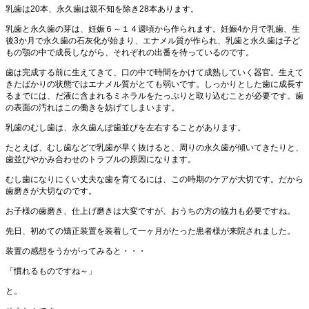
乳歯は20本、永久歯は親不知を除き28本あります。
乳歯と永久歯の芽は、妊娠６～１４週頃から作られます。妊娠4か月で乳歯、生
後3か月で永久歯の石灰化が始まり、エナメル質が作られ、乳歯と永久歯は子ど
もの顎の中で成長しながら、それぞれの出番を待っているのです。
歯は完成する前に生えてきて、口の中で時間をかけて成熟していく器官。生えて
きたばかりの状態ではエナメル質がとても弱いです。しっかりとした歯に成長す
るまでには、だ液に含まれるミネラルをたっぷりと取り込むことが必要です。歯
の表面の汚れはこの働きを妨げてしまいます。
乳歯のむし歯は、永久歯んぽ歯並びを左右することがあります。
たとえば、むし歯などで乳歯が早く抜けると、周りの永久歯が傾いてきたりと、
歯並びやかみ合わせのトラブルの原因になります。
むし歯になりにくい丈夫な歯を育てるには、この時期のケアが大切です。だから
歯磨きが大切なのです。
お子様の歯磨き、仕上げ磨きは大変ですが、おうちの方の協力も必要ですね。
先日、初めての矯正装置を装着して一ヶ月がたった患者様が来院されました。
装置の感想をうかがってみると・・・
「慣れるものですね～」
と。