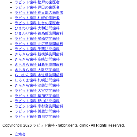
ラビット歯科 松戸の歯医者
ラビット歯科 戸田の歯医者
ラビット歯科 春日部の歯医者
ラビット歯科 札幌の歯医者
ラビット歯科 仙台の歯医者
ひまわり歯科 大和訪問歯科
ひまわり歯科 錦糸町訪問歯科
ラビット歯科 船橋訪問歯科
ラビット歯科 北広島訪問歯科
ラビット歯科 千葉訪問歯科
きらきら歯科 新横浜訪問歯科
きらきら歯科 高崎訪問歯科
きらきら歯科 日暮里訪問歯科
きらきら歯科 大阪訪問歯科
らいおん歯科 水道橋訪問歯科
しろくま歯科 札幌訪問歯科
きらきら歯科 池袋訪問歯科
ラビット歯科 大宮訪問歯科
ラビット歯科 草加訪問歯科
ラビット歯科 郡山訪問歯科
ラビット歯科 宇都宮訪問歯科
ラビット歯科 川越訪問歯科
ラビット歯科 市川訪問歯科
Copyright © 2026 ラビット歯科 - rabbit dental clinic - All Rights Reserved.
立靖会