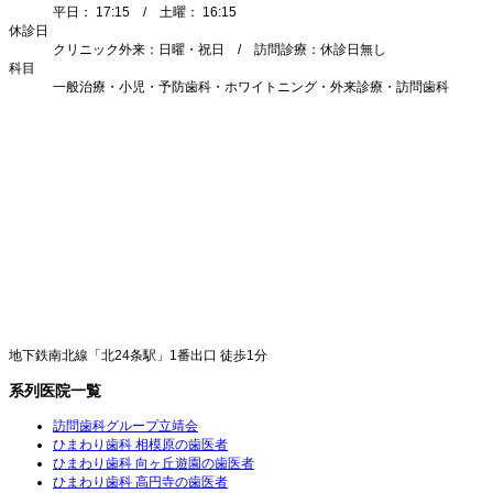
平日： 17:15 / 土曜： 16:15
休診日
クリニック外来：日曜・祝日 / 訪問診療：休診日無し
科目
一般治療・小児・予防歯科・ホワイトニング・外来診療・訪問歯科
地下鉄南北線「北24条駅」1番出口 徒歩1分
系列医院一覧
訪問歯科グループ立靖会
ひまわり歯科 相模原の歯医者
ひまわり歯科 向ヶ丘遊園の歯医者
ひまわり歯科 高円寺の歯医者