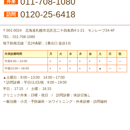
011-708-1080
外来
0120-25-6418
訪問
〒001-0024 北海道札幌市北区北二十四条西4-1-21 モンレーブ24-4F
TEL：011-708-1080
地下鉄南北線「北24条駅」1番出口 徒歩1分
外来診療時間
月
火
水
木
金
土
日
祝
午前9:00～13:00
○
○
○
○
○
○
―
―
午後14:00～18:00
○
○
○
○
○
▲
―
―
▲土曜日：9:00～13:00 14:00～17:00
＊訪問診療：平日/土/日/祝 9:00～19:00
平日： 17:15 / 土曜： 16:15
クリニック外来：日曜・祝日 / 訪問診療：休診日無し
一般治療・小児・予防歯科・ホワイトニング・外来診療・訪問歯科