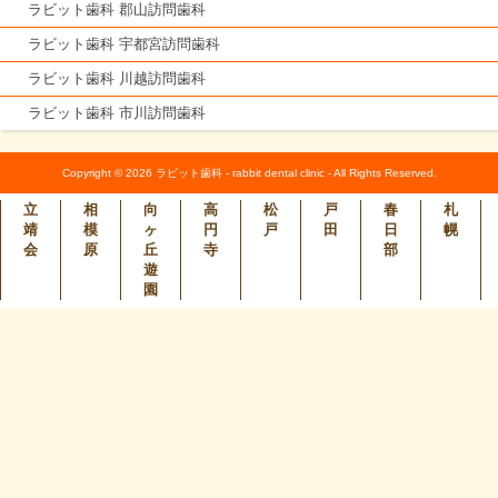
ラビット歯科 郡山訪問歯科
ラビット歯科 宇都宮訪問歯科
ラビット歯科 川越訪問歯科
ラビット歯科 市川訪問歯科
Copyright © 2026 ラビット歯科 - rabbit dental clinic - All Rights Reserved.
立
相
向
高
松
戸
春
札
靖
模
ヶ
円
戸
田
日
幌
会
原
丘
寺
部
遊
園