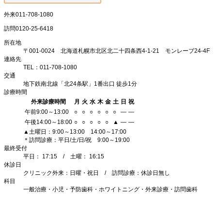
外来
011-708-1080
訪問
0120-25-6418
所在地
〒001-0024 北海道札幌市北区北二十四条西4-1-21 モンレーブ24-4F
連絡先
TEL：011-708-1080
交通
地下鉄南北線「北24条駅」1番出口 徒歩1分
診療時間
外来診療時間
月
火
水
木
金
土
日
祝
午前9:00～13:00
○
○
○
○
○
○
―
―
午後14:00～18:00
○
○
○
○
○
▲
―
―
▲土曜日：9:00～13:00 14:00～17:00
＊訪問診療：平日/土/日/祝 9:00～19:00
最終受付
平日： 17:15 / 土曜： 16:15
休診日
クリニック外来：日曜・祝日 / 訪問診療：休診日無し
科目
一般治療・小児・予防歯科・ホワイトニング・外来診療・訪問歯科