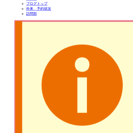
ブログトップ
外来 予約状況
訪問部