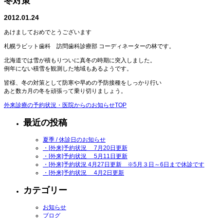
冬対策
2012.01.24
あけましておめでとうございます
札幌ラビット歯科 訪問歯科診療部 コーディネーターの林です。
北海道では雪が積もりついに真冬の時期に突入しました。
例年にない積雪を観測した地域もあるようです。
皆様、冬の対策として防寒や早めの予防接種をしっかり行い
あと数カ月の冬を頑張って乗り切りましょう。
外来診療の予約状況・医院からのお知らせTOP
最近の投稿
夏季 / 休診日のお知らせ
・[外来]予約状況 7月20日更新
・[外来]予約状況 5月11日更新
・[外来]予約状況 4月27日更新 ※5月３日～6日まで休診です
・[外来]予約状況 4月2日更新
カテゴリー
お知らせ
ブログ