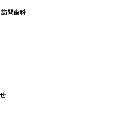
前 訪問歯科
せ