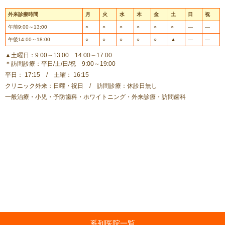
外来診療時間
月
火
水
木
金
土
日
祝
午前9:00～13:00
○
○
○
○
○
○
―
―
午後14:00～18:00
○
○
○
○
○
▲
―
―
▲土曜日：9:00～13:00 14:00～17:00
＊訪問診療：平日/土/日/祝 9:00～19:00
平日： 17:15 / 土曜： 16:15
クリニック外来：日曜・祝日 / 訪問診療：休診日無し
一般治療・小児・予防歯科・ホワイトニング・外来診療・訪問歯科
系列医院一覧