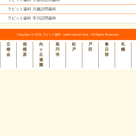
ラビット歯科 川越訪問歯科
ラビット歯科 市川訪問歯科
Copyright © 2026 ラビット歯科 - rabbit dental clinic - All Rights Reserved.
立
相
向
高
松
戸
春
札
靖
模
ヶ
円
戸
田
日
幌
会
原
丘
寺
部
遊
園