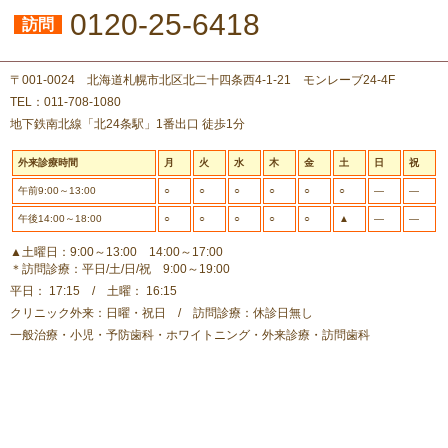
0120-25-6418
訪問
〒001-0024 北海道札幌市北区北二十四条西4-1-21 モンレーブ24-4F
TEL：011-708-1080
地下鉄南北線「北24条駅」1番出口 徒歩1分
外来診療時間
月
火
水
木
金
土
日
祝
午前9:00～13:00
○
○
○
○
○
○
―
―
午後14:00～18:00
○
○
○
○
○
▲
―
―
▲土曜日：9:00～13:00 14:00～17:00
＊訪問診療：平日/土/日/祝 9:00～19:00
平日： 17:15 / 土曜： 16:15
クリニック外来：日曜・祝日 / 訪問診療：休診日無し
一般治療・小児・予防歯科・ホワイトニング・外来診療・訪問歯科